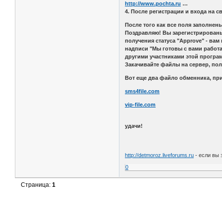
http://www.pochta.ru
4. После регистрации и входа на 
После того как все поля заполнен
Поздравляю! Вы зарегистрированы в
получения статуса "Approve" - вам
надписи "Мы готовы с вами работа
другими участниками этой програ
Закачивайте файлы на сервер, пол
Вот еще два файло обменника, при
sms4file.com
vip-file.com
Надеюсь что я на
удачи!
Спасибо
http://detmoroz.liveforums.ru
- если вы 
0
Страница:
1