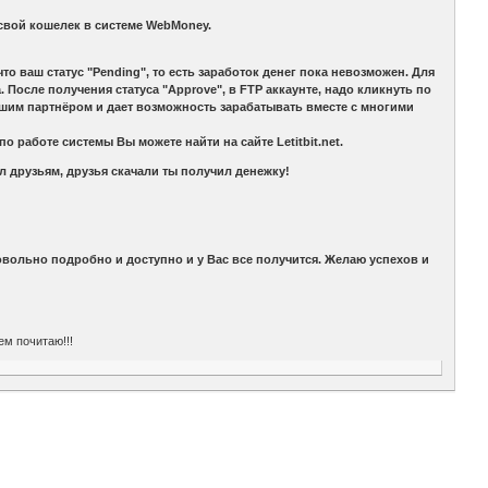
 свой кошелек в системе WebMoney.
о ваш статус "Pending", то есть заработок денег пока невозможен. Для
. После получения статуса "Approve", в FTP аккаунте, надо кликнуть по
Вашим партнёром и дает возможность зарабатывать вместе с многими
работе системы Вы можете найти на сайте Letitbit.net.
л друзьям, друзья скачали ты получил денежку!
Вас все получится. Желаю успехов и
м почитаю!!!