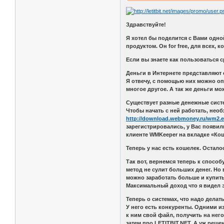
Здравствуйте!
Я хотел бы поделится с Вами одно
продуктом. Он for free, для всех, 
Если вы знаете как пользоваться 
Деньги в Интернете представляют 
Я отвечу, с помощью них можно оп
многое другое. А так же деньги м
Существует разные денежные сист
Чтобы начать с ней работать, нео
http://download.webmoney.ru/wm2.
зарегистрировались, у Вас появили
клиенте WMKeeper на вкладке «Ко
Теперь у нас есть кошелек. Остало
Так вот, вернемся теперь к спосо
метод не сулит больших денег. Но
можно заработать больше и купить
Максимальный доход что я видел э
Теперь о системах, что надо дела
У него есть конкуренты. Одними из
к ним свой файл, получить на нег
затем про LETITBIT.NET. А уж решен