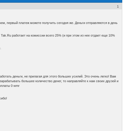
1
ичем, первый платеж можете получить сегодня же. Деньги отправляются в день
Tak.Ru работает на комиссии всего 25% (и при этом из нее отдает еще 10%
.
отать деньги, не прилагая для этого больших усилий. Это очень легко! Вам
арабатывать большее количество денег, то направляйте к нам своих друзей и
ыплаты 0 wmr
сибо!