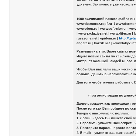
удивлен. Занимаюсь уж
Depos
1000 скачиваний вашего файла вы п
wwwdetmoroz.topf.ru ! wwwdetmoro
wwwobop.ru | wwwsoft-city.ru | www
| wwwexcluzive.net | wwwxlifes.ru | 
russzone.net | epidem.ru |
http://get
angelz.ru | korzik.net | wwwdokyx.inf
Размещая на этих Варез сайтах нов
Ищите новые сайты по ссылкам друз
Интернет большой, людей много, п
Чтобы Вам выслали ваши честно за
больше. Деньги выплачивают на кош
Для того чтобы начать работать с
(при регистрации по данной сс
Далее расскажу, как происходит ре
После того как Вы пройдете по сс
Теперь ознакомимся с полями:
1. Логин: - здесь Вы пишете свой
2. Пароль:* - укажите Ваш секретн
3. Повторите пароль: просто повт
4. E-mail: - укажите ваш настоящий 