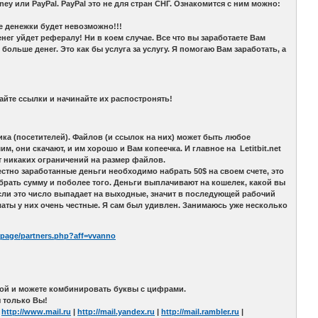
y или PayPal. PayPal это не для стран СНГ. Ознакомится с ним можно:
е денежки будет невозможно!!!
нег уйдет рефералу! Ни в коем случае. Все что вы заработаете Вам
больше денег. Это как бы услуга за услугу. Я помогаю Вам заработать, а
айте ссылки и начинайте их распостронять!
фика (посетителей). Файлов (и ссылок на них) может быть любое
, они скачают, и им хорошо и Вам копеечка. И главное на Letitbit.net
ет никаких ограничений на размер файлов.
димо набрать 50$ на своем счете, это
более того. Деньги выплачивают на кошелек, какой вы
(если это число выпадает на выходные, значит в последующей рабочий
латы у них очень честные. Я сам был удивлен. Занимаюсь уже несколько
net/page/partners.php?aff=vvanno
юбой и можете комбинировать буквы с цифрами.
ы только Вы!
:
http://www.mail.ru
|
http://mail.yandex.ru
|
http://mail.rambler.ru
|