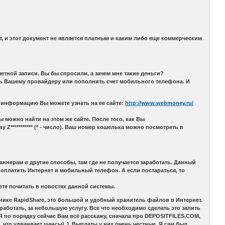
т, и этот документ не является платным и каким либо еще коммерческим
етной записи. Вы бы спросили, а зачем мне такие деньги?
ить Вашему провайдеру или пополнить счет мобильного телефона. И
 информацию Вы можете узнать на ее сайте:
http://www.webmoney.ru/
 можно найти на этом же сайте. После того, как Вы
Z*********** (* - число). Ваш номер кошелька можно посмотреть в
аннерам и другие способы, там где не получается заработать. Данный
 оплатить Интернет и мобильный телефон. А если постараться, то
ете почитать в новостях данной системы.
нике RapidShare, это большой и удобный хранитель файлов в Интернет.
аработать, за небольшую услугу. Все что необходимо сделать это залить
Я по порядку сейчас Вам всё расскажу, сначала про DEPOSITFILES.COM,
net что удваивает шансы) J. Выплаты у них очень честные. Я сам был