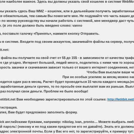
оле наиболее важное. Здесь вы должны указать свой кошелек в системе WebMone
ны указать сдесь Ваш WMZ – кошелек, или в дальнейшем получить заработанны
оже обязательным, тем самым Вы помогаете мне. Не подумайте что часть ваших де
то по моему руководству вы начали работать с системой, мне менеджер даст чуть 
е. (в это поле должно быть введено слово: vanno
, поставьте галочку «Принять», нажмите кнопку Отправить.
в системе. Входите под своим аккаунтом, закачивайте файлы на сервер, получ
et:
файла вы получаете на свой счет oт 5$ до 15$ - в зависимости от качества тра
 где угодно. Интернет большой, людей много, поделитесь с ними чем то хорошим
орость закачки и скачивания зависит только от вашего интернет соединения, н
 ваши честно заработанные деньги необхо
. При не особых усилиях за месяц можно набрать сумму и по
водится один раз в месяц. Расчет будет проводиться 15 числа каждого месяца.
 заработанные деньги срочно, то по просьбе они выплатят вам их раньше. Вып
 раз получал свои деньги. Проблем не было вообще!
Letitbit.net Вам необходимо зарегистрироваться по этой ссылке:
http://letitbit.
гистрация.
ылке, Вам будет предложено заполнить форму.
 Nick английскими буквами, например: nikolay, ivan, pronto… Можете выбрать л
ый пароль! (никому и не под каким предлогом его не давайте). Знать его должн
 адрес электронной почты. Если у Вас его нет, то зарегистрируйте, к примеру тут