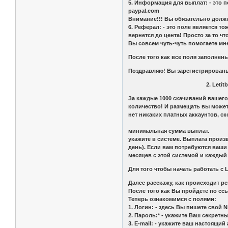
5. Информация для выплат: - это п
paypal.com
Внимание!!! Вы обязательно долж
6. Реферал: - это поле является т
вернется до цента! Просто за то ч
Вы совсем чуть-чуть помогаете мн
После того как все поля заполнены
Поздравляю! Вы зарегистрированы 
2. Letitbit.n
За каждые 1000 скачиваний вашего 
количество! И размещать вы можете
нет никаких платных аккаунтов, ск
Чтобы Вам выслали
минимальная сумма выплат
укажите в системе. Выплата произ
день). Если вам потребуются ваши
месяцев с этой системой и каждый
Для того чтобы начать работать с 
Далее расскажу, как происходит ре
После того как Вы пройдете по сс
Теперь ознакомимся с полями:
1. Логин: - здесь Вы пишете свой
2. Пароль:* - укажите Ваш секретн
3. E-mail: - укажите ваш настоящий