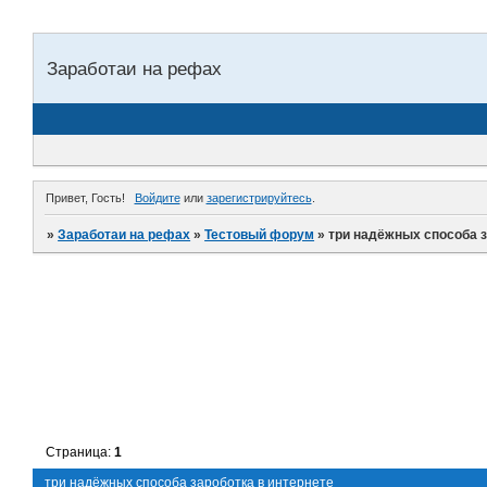
Заработаи на рефах
Привет, Гость!
Войдите
или
зарегистрируйтесь
.
»
Заработаи на рефах
»
Тестовый форум
»
три надёжных способа з
Страница:
1
три надёжных способа зароботка в интернете