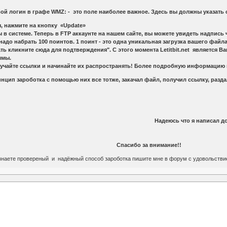
…
свой логин в графе WMZ: - это поле наиболее важное. Здесь вы должны указать
ы, нажмите на кнопку «Update»
 системе. Теперь в FTP аккаунте на нашем сайте, вы можете увидеть надпись чт
 надо набрать 100 поинтов. 1 поинт - это одна уникальная загрузка вашего файла
ть кликните сюда для подтверждения". С этого момента Letitbit.net является 
ммы.
учайте ссылки и начинайте их распространять! Более подробную информацию по 
нцип зароботка с помощью них все тотже, закачал файл, получил ссылку, разда
писал довольно подробно и доступно и у 
 за внимание!!
знаете провереный и надёжный способ зароботка пишите мне в форум с удовольствие