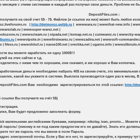
е несколько месяцев с этими системами и каждый раз
itFiles.com :
олучаете на свой счет 5$ - 7$. Файлов (и ссылок на них) может быть любое ко
z.liveforums.ru |
http://detmoroz.getbb.ru
| wwwwara.ru | wwwthat-new.info | www
warezlab.ru | wwwsuper-warez.net |
lookszone.ru | wwwscteam.ru | otpada.net | komap.net.ru | cutewarez.ru | wwwcity-wa
albums.ru
| wwwvipsite.in | wwwfirstwarez.ru | wwwzadira.net | wwwsoft-commander.net 
o | filess.ru | wwwshituf.ru | navse100.net | orechka.net | ugarno.info | wwwulibnulo.
ости вы можете заработать не одну 1000$!!!
ей на этих сайтах и т.д.
оделитесь с ними чем то хорошим, они скачают, и им хорошо и Вам копеечка.
работанные деньги необходимо набрать 40$ на своем счете, это минимальная 
елек, какой вы укажите в системе. Выплата производится один раз в месяц. В п
 DepositFiles.com Вам необходимо зарегистрироваться по этой ссылке:
http://d
ылке Вы получаете на счёт 5$)
гистрация.
ылке, Вам будет предложено заполнить форму.
 Nick маленькими английскими буквами, например: nikolay, ivan, pronto… Може
ый пароль! (никому и не под каким предлогом его не давайте). Знать его должн
орите тот же пароль что вы ввели в поле Пароль
адрес электронной почты. Если у Вас его нет, то зарегистрируйте, к примеру тут f