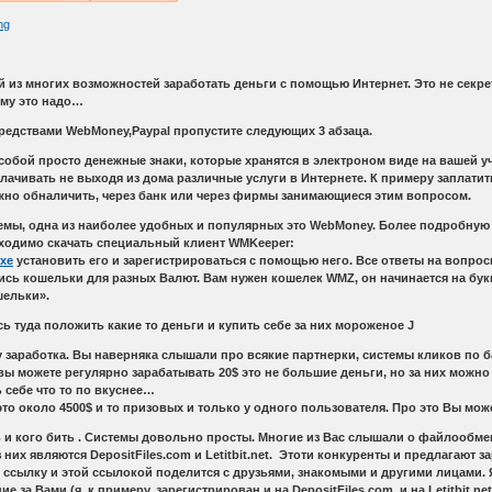
й из многих возможностей заработать деньги с помощью Интернет. Это не секре
кому это надо…
средствами WebMoney,Paypal пропустите следующих 3 абзаца.
собой просто денежные знаки, которые хранятся в электроном виде на вашей уч
лачивать не выходя из дома различные услуги в Интернете. К примеру заплат
ожно обналичить, через банк или через фирмы занимающиеся этим вопросом.
емы, одна из наиболее удобных и популярных это WebMoney. Более подробную
бходимо скачать специальный клиент WMKeeper:
exe
установить его и зарегистрироваться с помощью него. Все ответы на вопросы
сь кошельки для разных Валют. Вам нужен кошелек WMZ, он начинается на букву 
шельки».
сь туда положить какие то деньги и купить себе за них мороженое J
бу заработка. Вы наверняка слышали про всякие партнерки, системы кликов по б
 вы можете регулярно зарабатывать 20$ это не большие деньги, но за них можно
 себе что то по вкуснее…
то около 4500$ и то призовых и только у одного пользователя. Про это Вы мож
ть и кого бить . Системы довольно просты. Многие из Вас слышали о файлообме
 них являются DepositFiles.com и Letitbit.net. Этоти конкуренты и предлагают з
о ссылку и этой ссылокой поделится с друзьями, знакомыми и другими лицами. 
ие за Вами (я, к примеру, зарегистрирован и на DepositFiles.com, и на Letitbit.