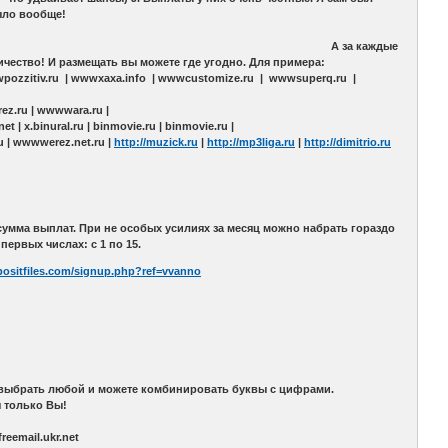
 получал свои деньги. Проблем не было вообще!
 А за каждые
личество! И размещать вы можете где угодно. Для примера:
pozzitiv.ru | wwwxaxa.info | wwwcustomize.ru | wwwsuperq.ru |
rez.ru | wwwwara.ru |
| x.binural.ru | binmovie.ru | binmovie.ru |
ru | wwwwerez.net.ru |
http://muzick.ru
|
http://mp3liga.ru
|
http://dimitrio.ru
сумма выплат. При не особых усилиях за месяц можно набрать гораздо
ервых числах: с 1 по 15.
epositfiles.com/signup.php?ref=vvanno
те выбрать любой и можете комбинировать буквы с цифрами.
ы только Вы!
reemail.ukr.net