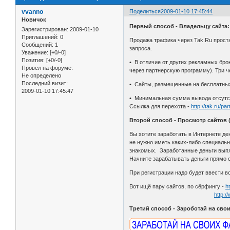
vvanno
Поделиться
2009-01-10 17:45:44
Новичок
Первый способ - Владельцу сайта:
Зарегистрирован
: 2009-01-10
Приглашений:
0
Продажа трафика через Tak.Ru проста
Сообщений:
1
запроса.
Уважение:
[+0/-0]
Позитив:
[+0/-0]
• В отличие от других рекламных бро
Провел на форуме:
через партнерскую программу). Три 
Не определено
Последний визит:
• Сайты, размещенные на бесплатных
2009-01-10 17:45:47
• Минимальная сумма вывода отсутст
Ссылка для перехота -
http://tak.ru/p
Второй способ - Просмотр сайтов 
Вы хотите заработать в Интернете де
не нужно иметь каких-либо специальн
знакомых. Заработанные деньги вып
Начните зарабатывать деньги прямо 
При регистрации надо будет ввести во
Вот ищё пару сайтов, по сёрфингу -
h
http:/
Третий способ - Зароботай на сво