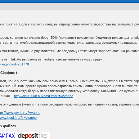
 и понятна. Если у вас есть сайт, вы определенно можете заработать на рекламе. Пр
керов, которые поголовно берут 50% (половину) рекламных бюджетов рекламодателей, 
четверти платежей рекламодателей выплачиваются владельцам рекламных площадок.
 хостингах, никак не ущемляются. Их владельцы тоже могут зарабатывать на рекламе
вует. Tak.Ru выплачивает любые, самые мелкие суммы, сразу.
artner.php?id=261778
(Сёрфинг)
ньги, но не знаете как? Мы вам поможем! С помощью системы Bux_wmr вы можете зараб
ых знаний. Вам просто нужно просматривать сайты наших спонсоров. Если вы хотите з
лачиваются каждый день через платежную систему WebMoney. Минимальная сумма в
сейчас -
http://artur2008.buxhost.info/?r=vvanno
т эти данные (vvanno) в поле реферал через которого вы попали на сайт, заранее спа
ttp://www.ipweb.ru/?vvanno
/www.ipgold.ru/?r=vvanno
их файлах